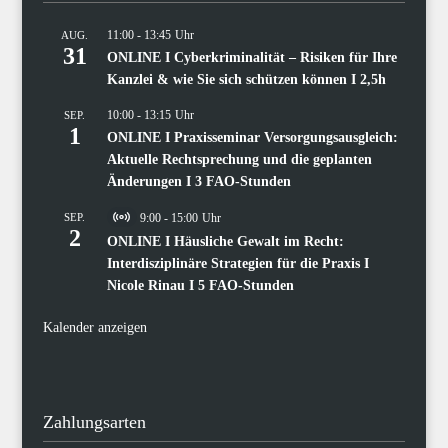
11:00
-
13:45
AUG.
31
ONLINE I Cyberkriminalität – Risiken für Ihre
Kanzlei & wie Sie sich schützen können I 2,5h
10:00
-
13:15
SEP.
1
ONLINE I Praxisseminar Versorgungsausgleich:
Aktuelle Rechtsprechung und die geplanten
Änderungen I 3 FAO-Stunden
SEP.
9:00
-
15:00
Virtual
2
Veranstaltung
ONLINE I Häusliche Gewalt im Recht:
Interdisziplinäre Strategien für die Praxis I
Nicole Rinau I 5 FAO-Stunden
Kalender anzeigen
Zahlungsarten