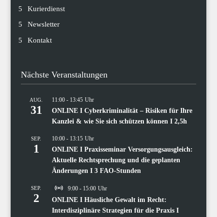
Kurierdienst
Newsletter
Kontakt
Nächste Veranstaltungen
11:00
-
13:45
AUG.
31
ONLINE I Cyberkriminalität – Risiken für Ihre
Kanzlei & wie Sie sich schützen können I 2,5h
10:00
-
13:15
SEP.
1
ONLINE I Praxisseminar Versorgungsausgleich:
Aktuelle Rechtsprechung und die geplanten
Änderungen I 3 FAO-Stunden
SEP.
9:00
-
15:00
Virtual
2
Veranstaltung
ONLINE I Häusliche Gewalt im Recht:
Interdisziplinäre Strategien für die Praxis I